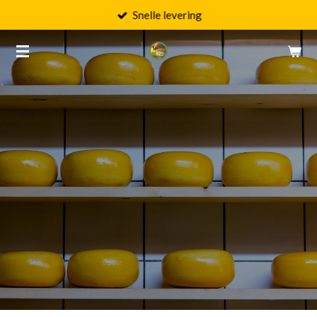
Snelle levering
Ga
direct
naar
de
hoofdinhoud