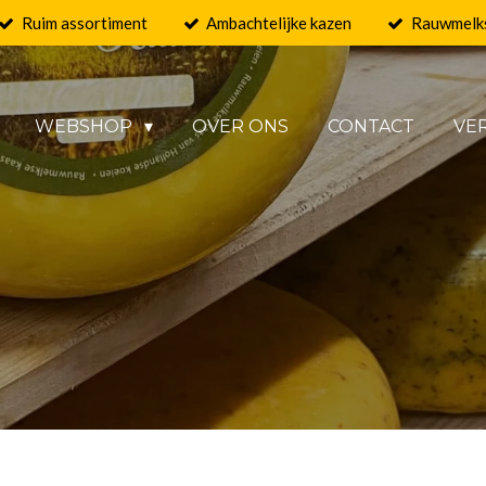
Ruim assortiment
Ambachtelijke kazen
Rauwmelk
WEBSHOP
OVER ONS
CONTACT
VE