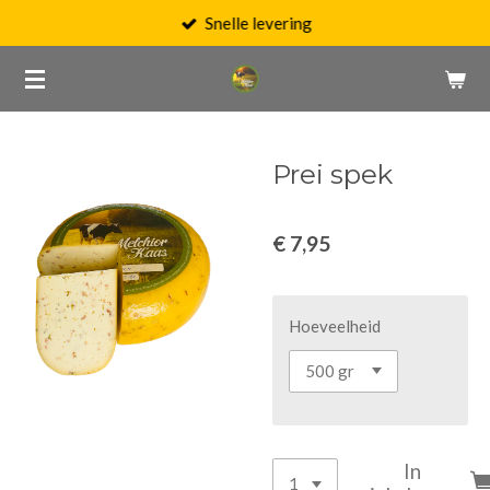
Snelle levering
Ga
direct
naar
de
hoofdinhoud
Prei spek
€ 7,95
Hoeveelheid
In