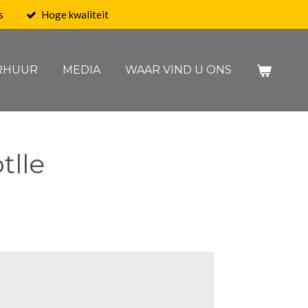
s
Hoge kwaliteit
RHUUR
MEDIA
WAAR VIND U ONS
tlle