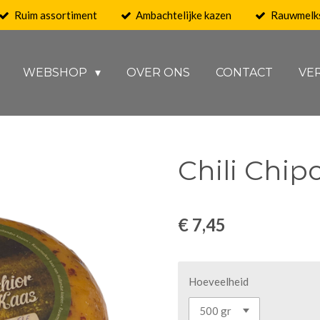
Ruim assortiment
Ambachtelijke kazen
Rauwmelk
WEBSHOP
OVER ONS
CONTACT
VE
Chili Chipo
€ 7,45
Hoeveelheid