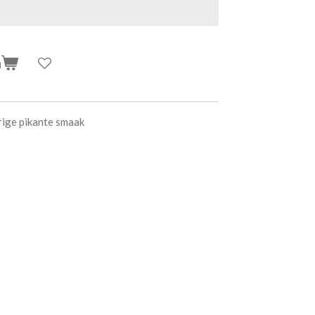
n
rige pikante smaak