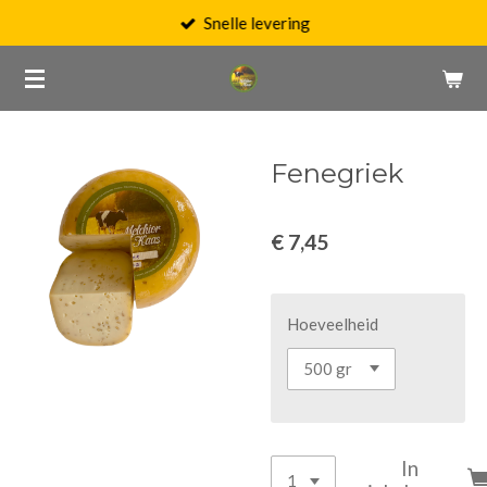
Snelle levering
Ga
direct
naar
de
hoofdinhoud
Fenegriek
€ 7,45
Hoeveelheid
In