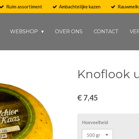
Ruim assortiment
Ambachtelijke kazen
Rauwmelk
WEBSHOP
OVER ONS
CONTACT
VE
Knoflook u
€ 7,45
Hoeveelheid