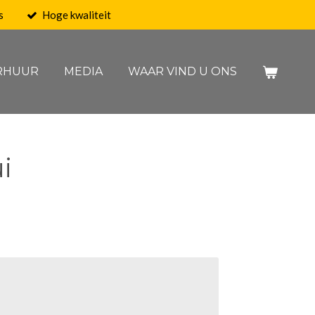
s
Hoge kwaliteit
RHUUR
MEDIA
WAAR VIND U ONS
i