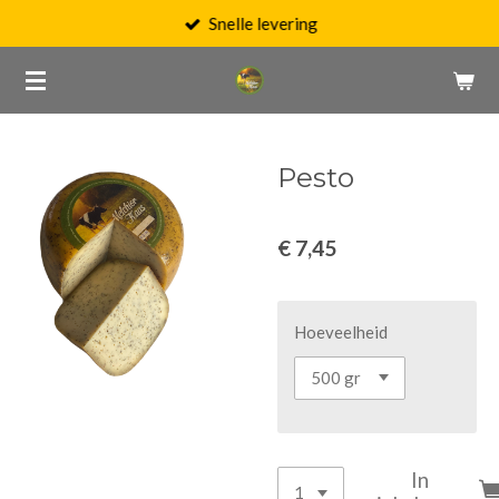
Snelle levering
Ga
direct
naar
de
hoofdinhoud
Pesto
€ 7,45
Hoeveelheid
In